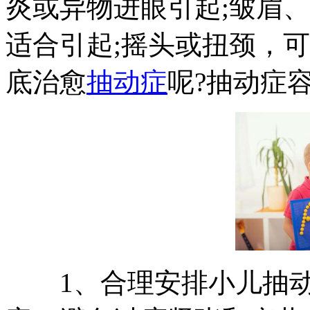
炎或异物进眼引起;皱眉
适合引起;摇头或扭颈，
底治愈
抽动症
呢?抽动症
1、合理安排小儿抽动