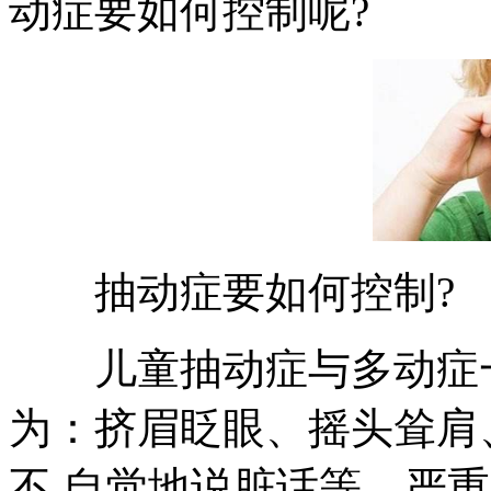
动症要如何控制呢?
抽动症要如何控制?
儿童抽动症与多动症一
为：挤眉眨眼、摇头耸肩
不 自觉地说脏话等，严