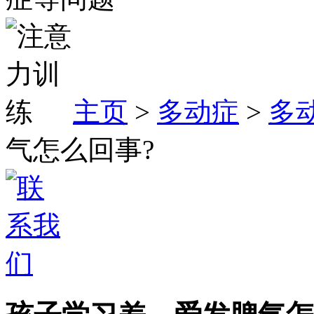
主页
>
多动症
>
多
气怎么回事?