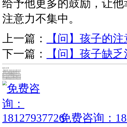
给予他更多的鼓励，让他
注意力不集中。
上一篇：
【问】孩子的注
下一篇：
【问】孩子缺乏
相关文章
【提问】高中生注意力不
【问】如何提高记忆力?
孩子经常磨蹭拖拉怎么办
孩子注意力不集中做什么
对大脑有益的营养成分有
免费咨询：1812