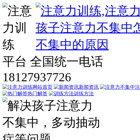
平台
全国统一电话
18127937726
网站首页
新闻资讯
注
热门解答
训练方法