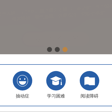
抽动症
学习困难
阅读障碍