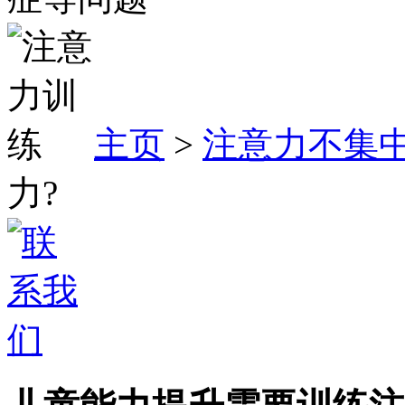
主页
>
注意力不集
力?