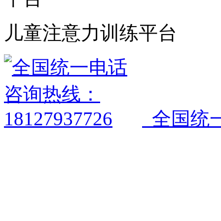
儿童注意力训练平台
全国统一电