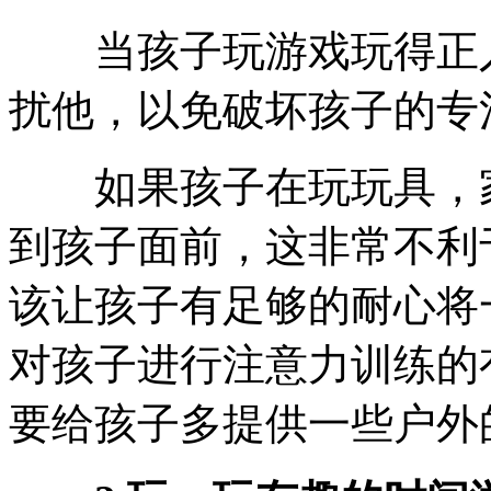
当孩子玩游戏玩得正入
扰他，以免破坏孩子的专
如果孩子在玩玩具，家
到孩子面前，这非常不利
该让孩子有足够的耐心将
对孩子进行注意力训练的
要给孩子多提供一些户外