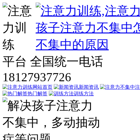
平台
全国统一电话
18127937726
网站首页
新闻资讯
注
热门解答
训练方法