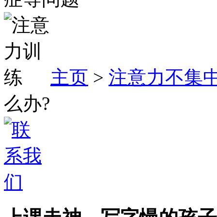
主页
>
注意力不集
么办?