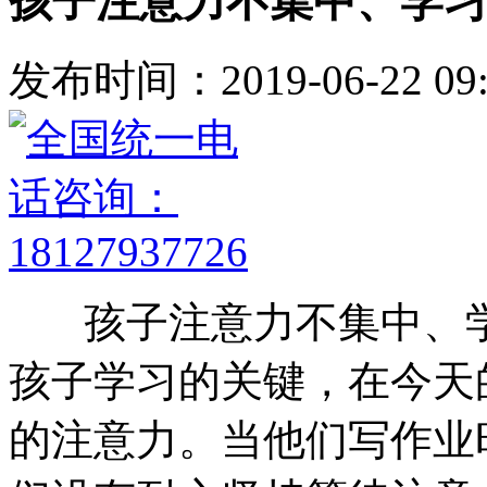
孩子注意力不集中、学习
发布时间：2019-06-22 09:
孩子注意力不集中、学
孩子学习的关键，在今天
的注意力。当他们写作业