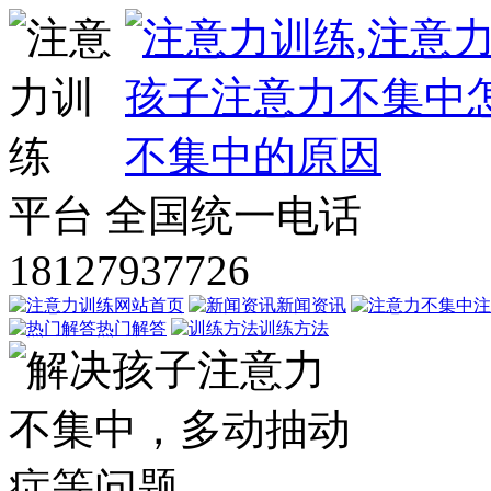
平台
全国统一电话
18127937726
网站首页
新闻资讯
注
热门解答
训练方法