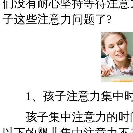
们没有耐心坚持等待注意
子这些注意力问题了?
1、孩子注意力集中时
孩子集中注意力的时间
以下的婴儿集中注意力不