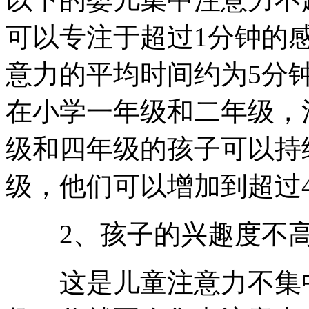
可以专注于超过1分钟的感
意力的平均时间约为5分钟
在小学一年级和二年级，注
级和四年级的孩子可以持续
级，他们可以增加到超过4
2、孩子的兴趣度不
这是儿童注意力不集中