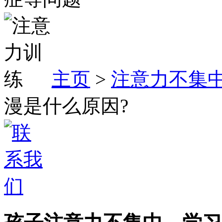
主页
>
注意力不集
漫是什么原因?