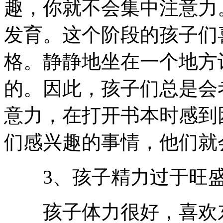
趣，你就不会集中注意力。
发育。这个阶段的孩子们
格。静静地坐在一个地方
的。因此，孩子们总是会
意力，在打开书本时感到
们感兴趣的事情，他们就
3、孩子精力过于旺
孩子体力很好，喜欢东