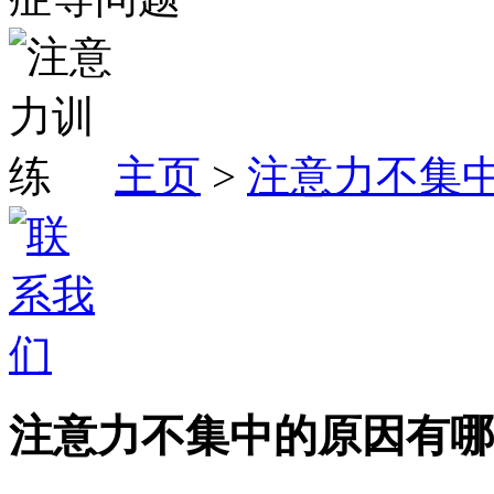
主页
>
注意力不集
注意力不集中的原因有哪