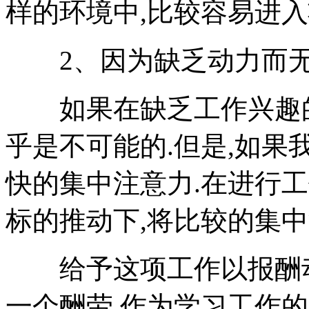
样的环境中,比较容易进入
2、因为缺乏动力而无
如果在缺乏工作兴趣的条
乎是不可能的.但是,如果
快的集中注意力.在进行
标的推动下,将比较的集中
给予这项工作以报酬动
一个酬劳,作为学习工作的