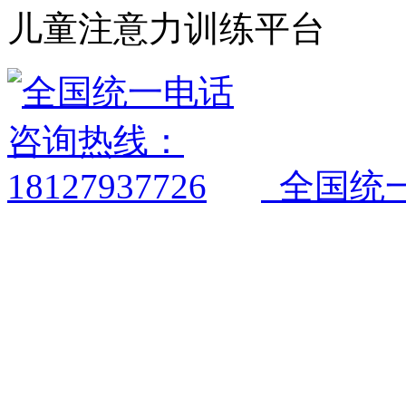
儿童注意力训练平台
全国统一电