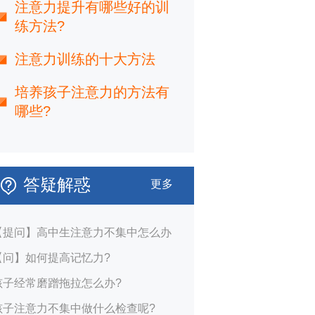
注意力提升有哪些好的训
练方法?
注意力训练的十大方法
培养孩子注意力的方法有
哪些?
答疑解惑
更多
【提问】高中生注意力不集中怎么办
【问】如何提高记忆力?
孩子经常磨蹭拖拉怎么办?
孩子注意力不集中做什么检查呢?