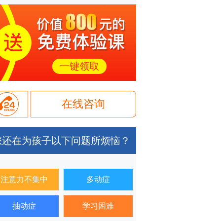
一键领取
在线咨询
您还在为孩子以下问题所烦恼？
注意力不集中
多动症
抽动症
学习困难