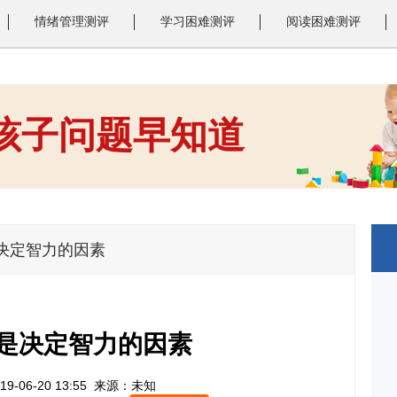
情绪管理测评
学习困难测评
阅读困难测评
 孩子问题早知道
1
2
3
决定智力的因素
是决定智力的因素
9-06-20 13:55
来源：未知