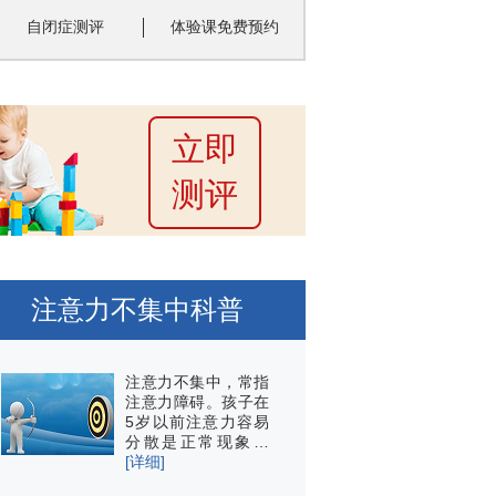
自闭症测评
体验课免费预约
立即
测评
注意力不集中科普
注意力不集中，常指
注意力障碍。孩子在
5岁以前注意力容易
分散是正常现象…
[详细]