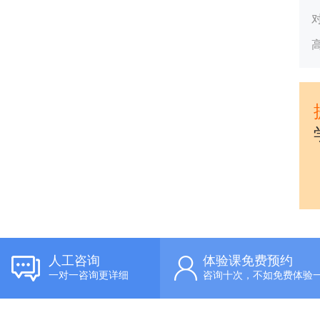
人工咨询
体验课免费预约
一对一咨询更详细
咨询十次，不如免费体验