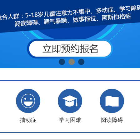
抽动症
学习困难
阅读障碍