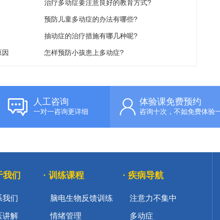
治疗多动症要注意良好的教育方式?
预防儿童多动症的办法有哪些?
抽动症的治疗措施有哪几种呢?
原因
怎样预防小孩患上多动症?
人工咨询
体验课免费预约
一对一咨询更详细
咨询十次，不如免费体验
关于我们
· 训练课程
· 疾病导航
系我们
脑电生物反馈训练
注意力不集中
医讲解
情绪管理
多动症